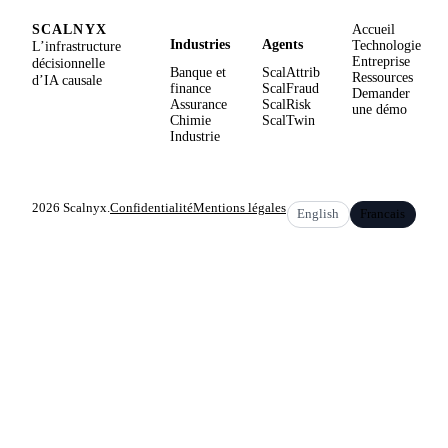
SCALNYX
Accueil
Industries
Agents
L’infrastructure
Technologie
Entreprise
décisionnelle
Banque et
ScalAttrib
Ressources
d’IA causale
finance
ScalFraud
Demander
Assurance
ScalRisk
une démo
Chimie
ScalTwin
Industrie
2026 Scalnyx.
Confidentialité
Mentions légales
English
Francais